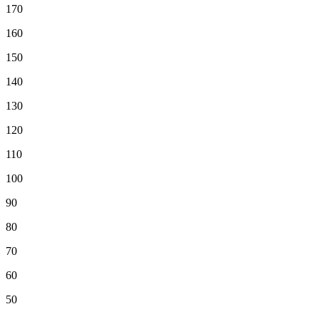
170
160
150
140
130
120
110
100
90
80
70
60
50