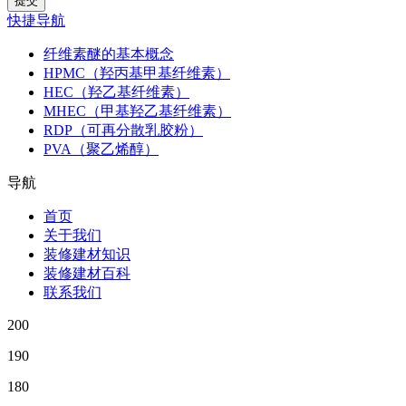
快捷导航
纤维素醚的基本概念
HPMC（羟丙基甲基纤维素）
HEC（羟乙基纤维素）
MHEC（甲基羟乙基纤维素）
RDP（可再分散乳胶粉）
PVA（聚乙烯醇）
导航
首页
关于我们
装修建材知识
装修建材百科
联系我们
200
190
180